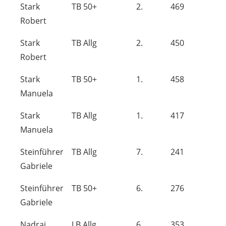
Stark
TB 50+
2.
469
Robert
Stark
TB Allg
2.
450
Robert
Stark
TB 50+
1.
458
Manuela
Stark
TB Allg
1.
417
Manuela
Steinführer
TB Allg
7.
241
Gabriele
Steinführer
TB 50+
6.
276
Gabriele
Nadrai
LB Allg
6.
353