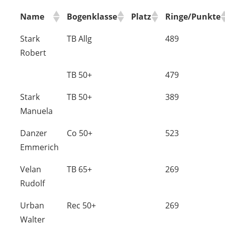
Name
Bogenklasse
Platz
Ringe/Punkte
Stark
TB Allg
489
Robert
TB 50+
479
Stark
TB 50+
389
Manuela
Danzer
Co 50+
523
Emmerich
Velan
TB 65+
269
Rudolf
Urban
Rec 50+
269
Walter